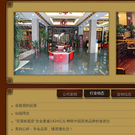
行业动态
公司新闻
促销信息
金骏眉的起源
仙福理念
“安溪铁观音”含金量逾1424亿元 蝉联中国茶类品牌价值首位
美到心碎：学会品茶，懂茶懂生活！